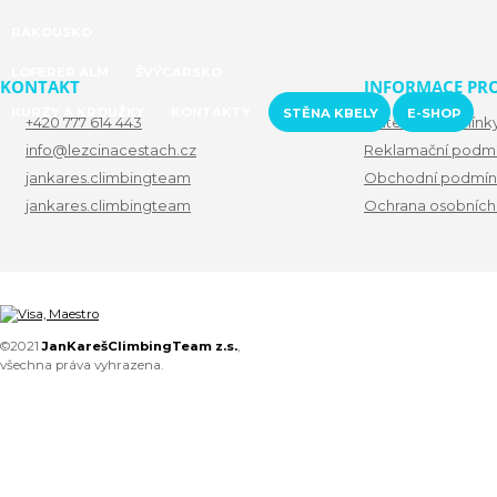
RAKOUSKO
LOFERER ALM
ŠVÝCARSKO
KONTAKT
INFORMACE PRO
KURZY A KROUŽKY
KONTAKTY
STĚNA KBELY
E-SHOP
+420 777 614 443
Platební podmínk
info@lezcinacestach.cz
Reklamační podm
jankares.climbingteam
Obchodní podmín
jankares.climbingteam
Ochrana osobních
©2021
JanKarešClimbingTeam z.s.
,
všechna práva vyhrazena.