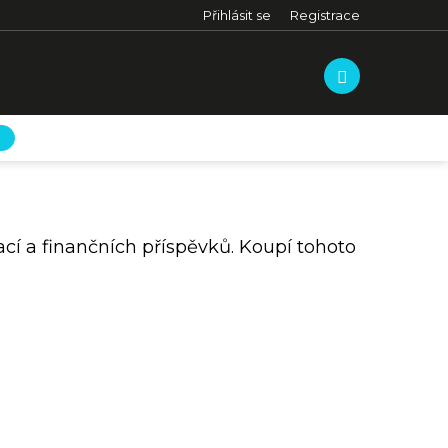
Přihlásit se
Registrace
cí a finančních příspěvků. Koupí tohoto
COLOMBI
TE SU MULONE
CENIGA GIRADILI