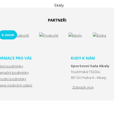
PARTNEŘI
E-SHOP
ORMACE PRO VÁS
KUDY K NÁM
Sportovní hala Kbely
ební podmínky
Toužimská 732/24i,
amační podmínky
197 00 Praha 9 – Kbely
odní podmínky
ana osobních údajů
Zobrazit více