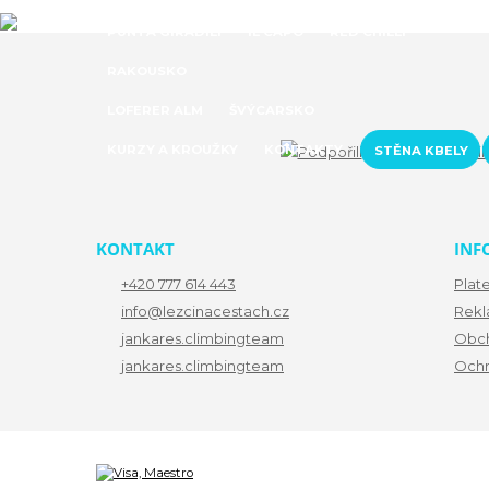
PUNTA GIRADILI
IL CAPO
RED CHILLI
RAKOUSKO
LOFERER ALM
ŠVÝCARSKO
KURZY A KROUŽKY
KONTAKTY
STĚNA KBELY
KONTAKT
INF
+420 777 614 443
Plat
info@lezcinacestach.cz
Rekl
jankares.climbingteam
Obch
jankares.climbingteam
Ochr