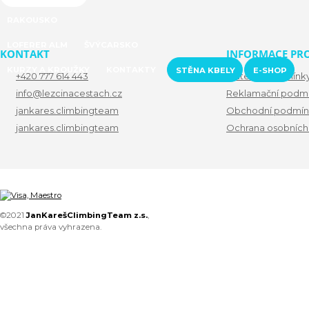
RAKOUSKO
LOFERER ALM
ŠVÝCARSKO
KONTAKT
INFORMACE PRO
KURZY A KROUŽKY
KONTAKTY
STĚNA KBELY
E-SHOP
+420 777 614 443
Platební podmínk
info@lezcinacestach.cz
Reklamační podm
jankares.climbingteam
Obchodní podmín
jankares.climbingteam
Ochrana osobních
©2021
JanKarešClimbingTeam z.s.
,
všechna práva vyhrazena.