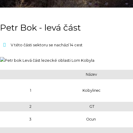
Petr Bok - levá část
V této části sektoru se nachází 14 cest
Název
1
Kobylinec
2
GT
3
Ocun