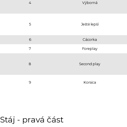
4
Výborná
5
Ještě lepší
6
Cácorka
7
Foreplay
8
Second play
9
Korsica
Stáj - pravá část