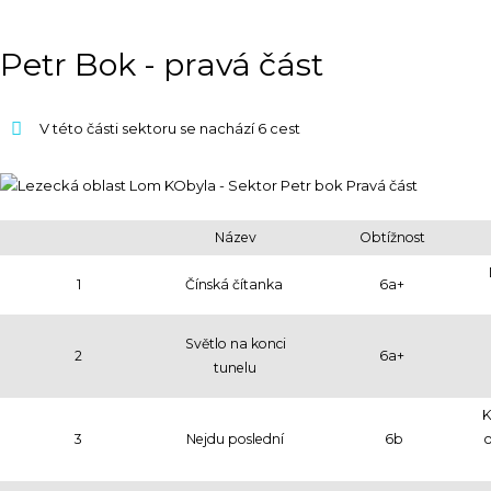
Petr Bok - pravá část
V této části sektoru se nachází 6 cest
Název
Obtížnost
1
Čínská čítanka
6a+
Světlo na konci
2
6a+
tunelu
K
3
Nejdu poslední
6b