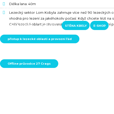
Délka lana: 40m
RAKOUSKO
Lezecký sektor Lom Kobyla zahrnuje více než 90 lezeckých cest
LOFERER ALM
ŠVÝCARSKO
vhodná pro lezení za jakéhokoliv počasí. Když chcete lézt na slunc
Celá lezecká oblast je situovaná tak, aby si každý našel ideální
KURZY A KROUŽKY
KONTAKTY
STĚNA KBELY
E-SHOP
přístup k lezecké oblasti a provozní řád
Offline průvodce 27 Crags