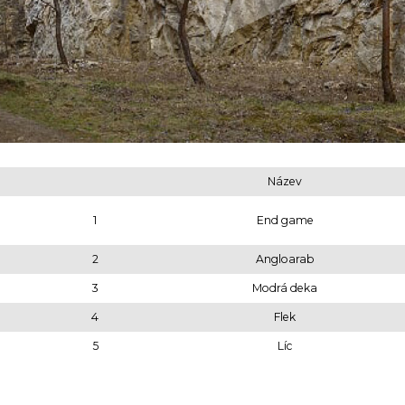
Název
1
End game
2
Angloarab
3
Modrá deka
4
Flek
5
Líc