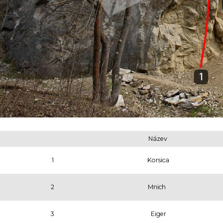
Název
1
Korsica
2
Mnich
3
Eiger