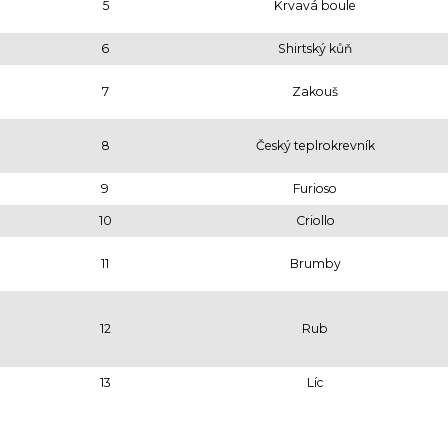
5
Krvavá boule
6
Shirtský kůň
7
Zakouš
8
Český teplrokrevník
9
Furioso
10
Criollo
11
Brumby
12
Rub
13
Líc