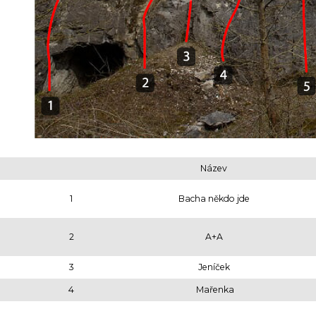
Název
1
Bacha někdo jde
2
A+A
3
Jeníček
4
Mařenka