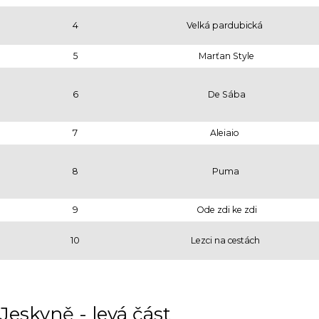
4
Velká pardubická
5
Marťan Style
6
De Sába
7
Aleiaio
8
Puma
9
Ode zdi ke zdi
10
Lezci na cestách
Jeskyně - levá část