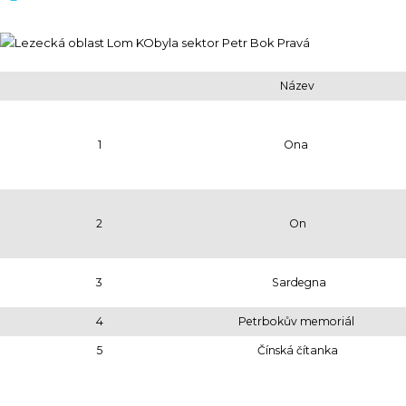
Název
1
Ona
2
On
3
Sardegna
4
Petrbokův memoriál
5
Čínská čítanka