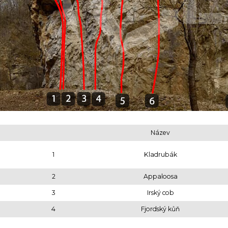
Název
1
Kladrubák
2
Appaloosa
3
Irský cob
4
Fjordský kůň