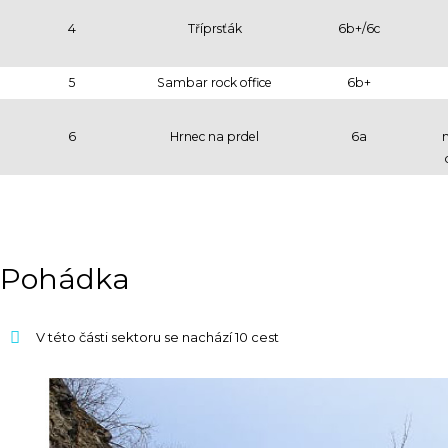
4
Tříprsťák
6b+/6c
5
Sambar rock office
6b+
6
Hrnec na prdel
6a
Pohádka
V této části sektoru se nachází 10 cest