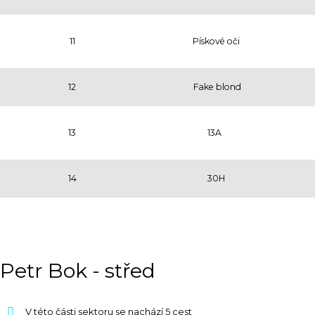
11
Pískové oči
12
Fake blond
13
13A
14
30H
Petr Bok - střed
V této části sektoru se nachází 5 cest