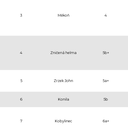
3
Měkoň
4
4
Zničená helma
5b+
5
Zrzek John
5a+
6
Konila
5b
7
Kobylinec
6a+