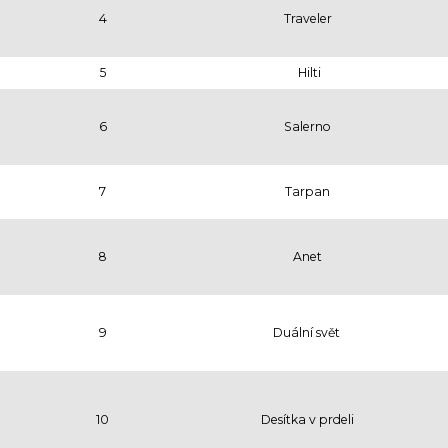
4
Traveler
5
Hilti
6
Salerno
7
Tarpan
8
Anet
9
Duální svět
10
Desítka v prdeli