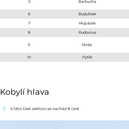
5
Barbucha
6
Budulínek
7
Hlupáček
8
Rudovous
9
Ferda
10
Pytlík
Kobylí hlava
V této části sektoru se nachází 8 cest