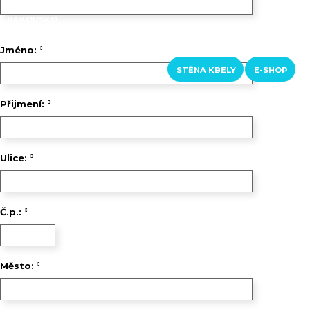
RAKOUSKO
LOFERER ALM
ŠVÝCARSKO
Jméno:
KURZY A KROUŽKY
KONTAKTY
STĚNA KBELY
E-SHOP
Přijmení:
Ulice:
Č.p.:
Město: