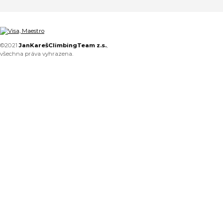
©2021
JanKarešClimbingTeam z.s.
,
všechna práva vyhrazena.