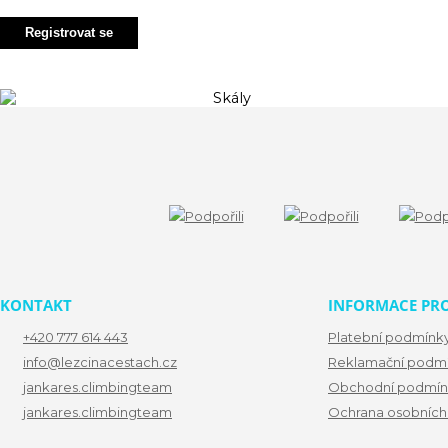
Registrovat se
KONTAKT
INFORMACE PRO
+420 777 614 443
Platební podmínk
info@lezcinacestach.cz
Reklamační podm
jankares.climbingteam
Obchodní podmín
jankares.climbingteam
Ochrana osobních