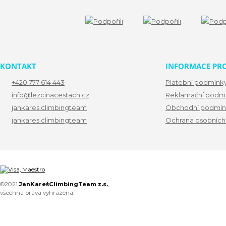
KONTAKT
INFORMACE PRO
+420 777 614 443
Platební podmínk
info@lezcinacestach.cz
Reklamační podm
jankares.climbingteam
Obchodní podmín
jankares.climbingteam
Ochrana osobních
©2021
JanKarešClimbingTeam z.s.
,
všechna práva vyhrazena.