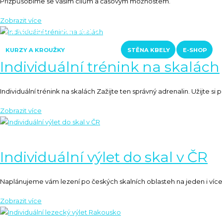
Přizpůsobíme se vašim cílům a časovým možnostem.
RAKOUSKO
LOFERER ALM
ŠVÝCARSKO
KONTAKTY
KURZY A KROUŽKY
STĚNA KBELY
E-SHOP
Individuální trénink na skalách
Individuální trénink na skalách Zažijte ten správný adrenalin. Užijte si
Individuální výlet do skal v ČR
Naplánujeme vám lezení po českých skalních oblasteh na jeden i více d