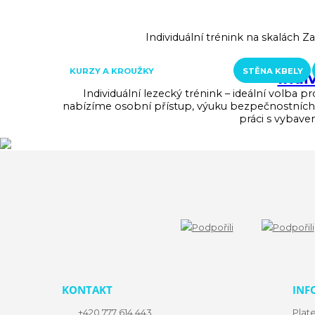
RAKOUSKO
Individuální trénink na skalách Za
LOFERER ALM
ŠVÝCARSKO
KONTAKTY
KURZY A KROUŽKY
STĚNA KBELY
Indi
Individuální lezecký trénink – ideální volba 
nabízíme osobní přístup, výuku bezpečnostních po
práci s vybav
KONTAKT
INF
+420 777 614 443
Plat