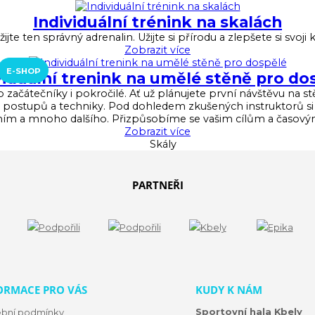
Individuální trénink na skalách
žijte ten správný adrenalin. Užijte si přírodu a zlepšete si svo
E-SHOP
viduální trenink na umělé stěně pro do
pro začátečníky i pokročilé. Ať už plánujete první návštěvu na 
stupů a techniky. Pod dohledem zkušených instruktorů si osv
ením a mnoho dalšího. Přizpůsobíme se vašim cílům a časo
PARTNEŘI
ORMACE PRO VÁS
KUDY K NÁM
Sportovní hala Kbely
ební podmínky