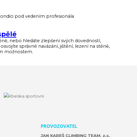
ji kondici pod vedením profesionála
spělé
stěně, nebo hledáte zlepšení svých dovedností,
ojíte správné navázání, jištění, lezení na stěně,
vým možnostem.
PROVOZOVATEL
JAN KAREŠ CLIMBING TEAM, z.s.