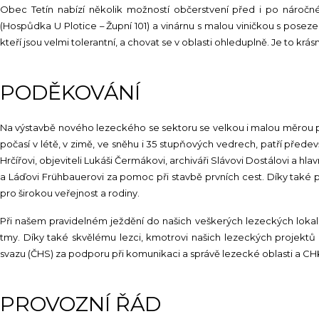
Obec Tetín nabízí několik možností občerstvení před i po nároč
(Hospůdka U Plotice – Župní 101) a vinárnu s malou viničkou s posezen
kteří jsou velmi tolerantní, a chovat se v oblasti ohleduplně. Je to krá
PODĚKOVÁNÍ
Na výstavbě nového lezeckého se sektoru se velkou i malou měrou pod
počasí v létě, v zimě, ve sněhu i 35 stupňových vedrech, patří př
Hrčířovi, objeviteli Lukáši Čermákovi, archiváři Slávovi Dostálovi a h
a Láďovi Frühbauerovi za pomoc při stavbě prvních cest. Díky také p
pro širokou veřejnost a rodiny.
Při našem pravidelném ježdění do našich veškerých lezeckých loka
tmy. Díky také skvělému lezci, kmotrovi našich lezeckých projektů
svazu (ČHS) za podporu při komunikaci a správě lezecké oblasti a CH
PROVOZNÍ ŘÁD