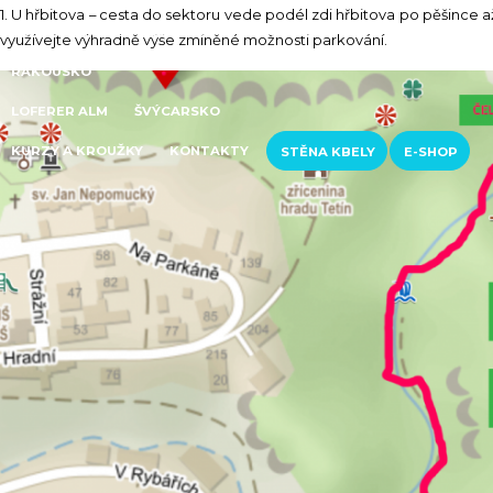
1. U hřbitova – cesta do sektoru vede podél zdi hřbitova po pěšince a
PUNTA GIRADILI
IL CAPO
RED CHILLI
využívejte výhradně výše zmíněné možnosti parkování.
RAKOUSKO
LOFERER ALM
ŠVÝCARSKO
KURZY A KROUŽKY
KONTAKTY
STĚNA KBELY
E-SHOP