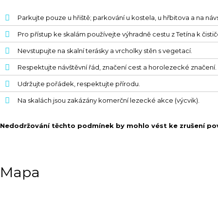
Parkujte pouze u hřiště; parkování u kostela, u hřbitova a na ná
Pro přístup ke skalám používejte výhradně cestu z Tetína k čisti
Nevstupujte na skalní terásky a vrcholky stěn s vegetací.
Respektujte návštěvní řád, značení cest a horolezecké značení.
Udržujte pořádek, respektujte přírodu.
Na skalách jsou zakázány komerční lezecké akce (výcvik).
Nedodržování těchto podmínek by mohlo vést ke zrušení povo
Mapa