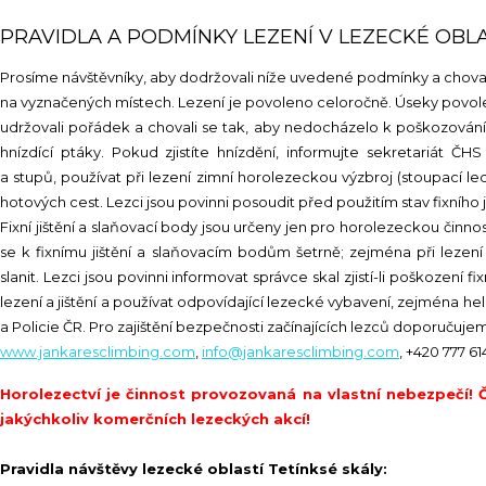
PRAVIDLA A PODMÍNKY LEZENÍ V LEZECKÉ OBL
Prosíme návštěvníky, aby dodržovali níže uvedené podmínky a chovali
na vyznačených místech. Lezení je povoleno celoročně. Úseky povole
udržovali pořádek a chovali se tak, aby nedocházelo k poškozování
hnízdící ptáky. Pokud zjistíte hnízdění, informujte sekretariát
a stupů, používat při lezení zimní horolezeckou výzbroj (stoupací led
hotových cest. Lezci jsou povinni posoudit před použitím stav fixního ji
Fixní jištění a slaňovací body jsou určeny jen pro horolezeckou činnos
se k fixnímu jištění a slaňovacím bodům šetrně; zejména při lezení 
slanit. Lezci jsou povinni informovat správce skal zjistí-li poškození
lezení a jištění a používat odpovídající lezecké vybavení, zejména 
a Policie ČR. Pro zajištění bezpečnosti začínajících lezců doporučuje
www.jankaresclimbing.com
,
info@jankaresclimbing.com
, +420 777 6
Horolezectví je činnost provozovaná na vlastní nebezpečí!
jakýchkoliv komerčních lezeckých akcí!
Pravidla návštěvy lezecké oblastí Tetínksé skály: