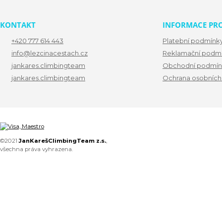
KONTAKT
INFORMACE PRO
+420 777 614 443
Platební podmínk
info@lezcinacestach.cz
Reklamační podm
jankares.climbingteam
Obchodní podmín
jankares.climbingteam
Ochrana osobních
©2021
JanKarešClimbingTeam z.s.
,
všechna práva vyhrazena.