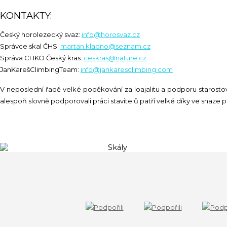
KONTAKTY:
Český horolezecký svaz:
info@horosvaz.cz
Správce skal ČHS:
martan.kladno@seznam.cz
Správa CHKO Český kras:
ceskras@nature.cz
JanKarešClimbingTeam:
info@jankaresclimbing.com
V neposlední řadě velké poděkování za loajalitu a podporu starosto
alespoň slovně podporovali práci stavitelů patří velké díky ve snaz