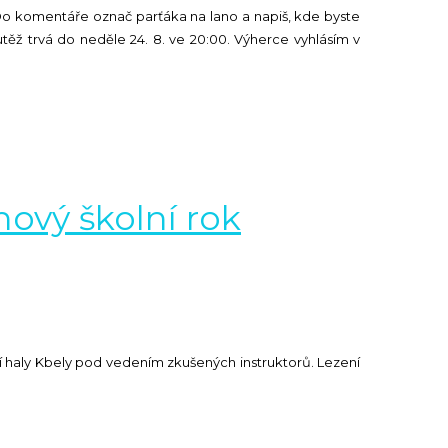
s Do komentáře označ parťáka na lano a napiš, kde byste
outěž trvá do neděle 24. 8. ve 20:00. Výherce vyhlásím v
nový školní rok
í haly Kbely pod vedením zkušených instruktorů. Lezení