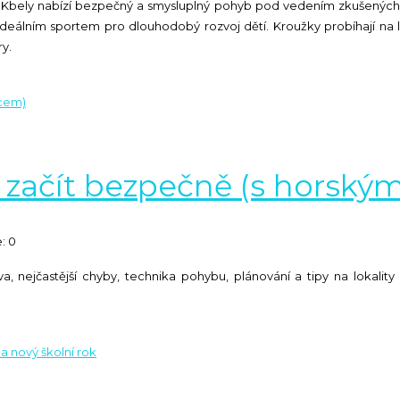
 Kbely nabízí bezpečný a smysluplný pohyb pod vedením zkušených ins
deálním sportem pro dlouhodobý rozvoj dětí. Kroužky probíhají na 
ry.
ak začít bezpečně (s horsk
: 0
va, nejčastější chyby, technika pohybu, plánování a tipy na lokality