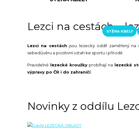
RAKOUSKO
LOFERER ALM
ŠVÝCARSKO
Lezci na cestách – le
KURZY A KROUŽKY
KONTAKTY
STĚNA KBELY
Lezci na cestách
jsou lezecký oddíl zaměřený na
sebedůvěru a pozitivní vztah ke sportu i přírodě.
Pravidelné
lezecké kroužky
probíhají na
lezecké st
výpravy po ČR i do zahraničí
.
Novinky z oddílu Lez