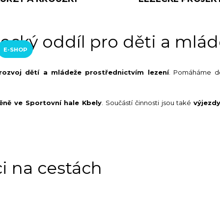
zecký oddíl pro děti a mlá
E-SHOP
rozvoj dětí a mládeže prostřednictvím lezení
. Pomáháme dět
ěně ve Sportovní hale Kbely
. Součástí činnosti jsou také
výjezdy
ci na cestách