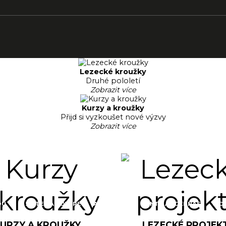
Lezecké kroužky
Druhé pololetí
Zobrazit více
Kurzy a kroužky
Přijd si vyzkoušet nové výzvy
Zobrazit více
PROVOZNÍ ŘÁD
HISTORIE
TIŠTĚNÝ PRŮVODCE TETÍNSKÉ SKÁLY
CHYNĚ
RA LONGA - DINOPARK
UNGLONEDETENÒSILI
LA GROTTA DEI 
DU
IL SISTEMA SOLARE
ALACARTA
PUNTA ARGENNAS
MON
URZY A KROUŽKY
LEZECKÉ PROJEK