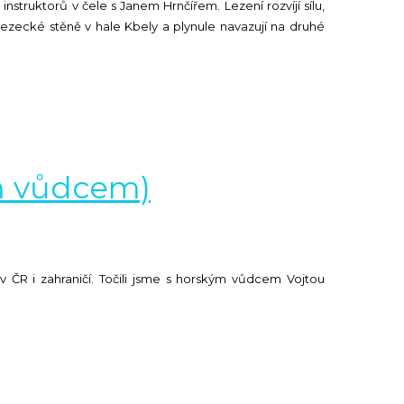
truktorů v čele s Janem Hrnčířem. Lezení rozvíjí sílu,
lezecké stěně v hale Kbely a plynule navazují na druhé
ým vůdcem)
 v ČR i zahraničí. Točili jsme s horským vůdcem Vojtou