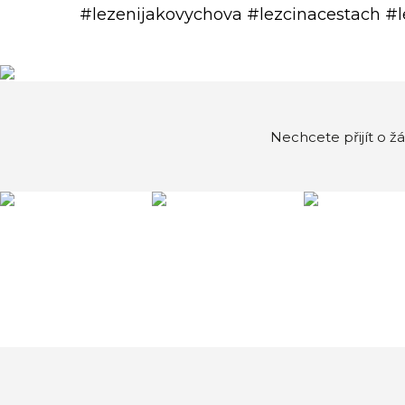
#lezenijakovychova #lezcinacestach #l
Nechcete přijít o ž