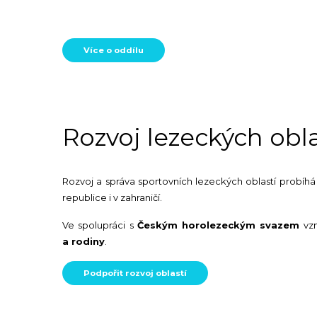
Více o oddílu
Rozvoj lezeckých obla
Rozvoj a správa sportovních lezeckých oblastí probíhá
republice i v zahraničí.
Ve spolupráci s
Českým horolezeckým svazem
vzn
a rodiny
.
Podpořit rozvoj oblastí