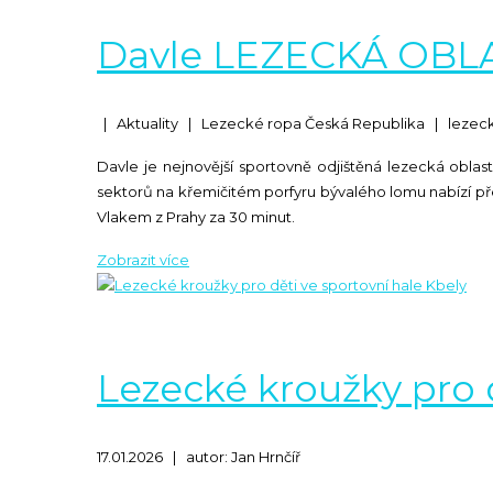
Davle LEZECKÁ OBL
|
Aktuality
|
Lezecké ropa Česká Republika
|
lezec
Davle je nejnovější sportovně odjištěná lezecká obl
sektorů na křemičitém porfyru bývalého lomu nabízí přes
Vlakem z Prahy za 30 minut.
Lezecké kroužky pro 
17.01.2026
|
autor: Jan Hrnčíř