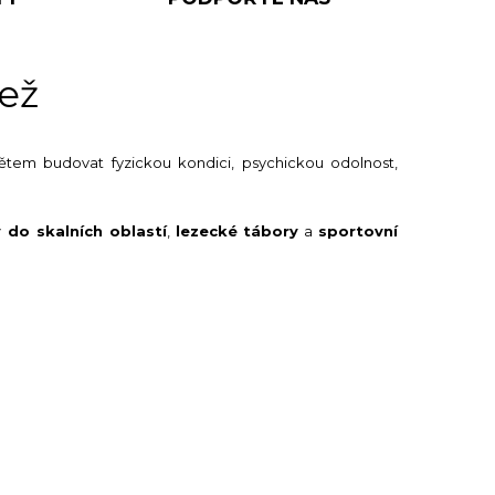
dež
em budovat fyzickou kondici, psychickou odolnost,
 do skalních oblastí
,
lezecké tábory
a
sportovní