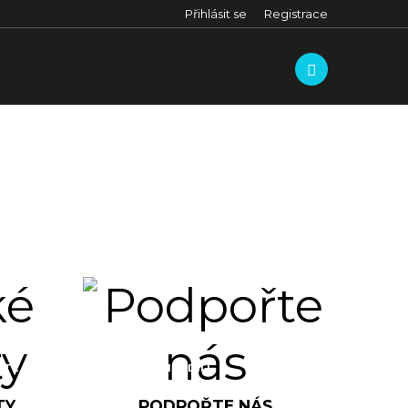
Přihlásit se
Registrace
LOM KOBYLA
PŘÍSTUP K LEZECKÉ OBLASTI A PROVOZNÍ ŘÁD
COLOMBI
TE SU MULONE
CENIGA GIRADILI
TY
PODPOŘTE NÁS