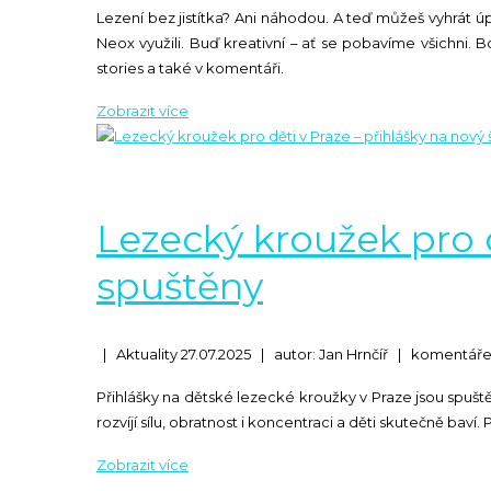
Lezení bez jistítka? Ani náhodou. A teď můžeš vyhrát ú
Neox využili. Buď kreativní – ať se pobavíme všichni. B
stories a také v komentáři.
Lezecký kroužek pro d
spuštěny
|
Aktuality
27.07.2025
|
autor: Jan Hrnčíř
|
komentáře
Přihlášky na dětské lezecké kroužky v Praze jsou spuš
rozvíjí sílu, obratnost i koncentraci a děti skutečně bav