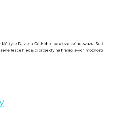
ry Městyse Davle a Českého horolezeckého svazu. Šest
šené lezce hledající projekty na hranici svých možností.
y