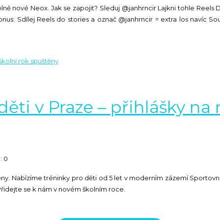
plně nové Neox. Jak se zapojit? Sleduj @janhrncir Lajkni tohle Reel
onus: Sdílej Reels do stories a označ @janhrncir = extra los navíc S
ěti v Praze – přihlášky na 
: 0
těny. Nabízíme tréninky pro děti od 5 let v moderním zázemí Sportovn
í. Přidejte se k nám v novém školním roce.