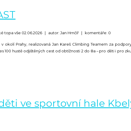
AST
ké topa vše
02.06.2026
|
autor: Jan Hrnčíř
|
komentáře: 0
ast v okolí Prahy, realizovaná Jan Kareš Climbing Teamem za podpo
 100 hustě odjištěných cest od obtížnosti 2 do 8a – pro děti i pro zku
děti ve sportovní hale Kbel