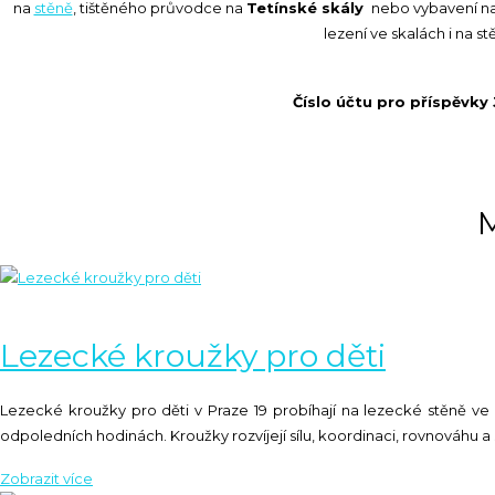
na
stěně
, tištěného průvodce na
Tetínské skály
nebo vybavení na
lezení ve skalách i na s
Číslo účtu pro příspěvky
M
Lezecké kroužky pro děti
Lezecké kroužky pro děti v Praze 19 probíhají na lezecké stěně ve
odpoledních hodinách. Kroužky rozvíjejí sílu, koordinaci, rovnováh