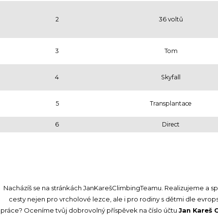
2
36 voltů
3
Tom
4
Skyfall
5
Transplantace
6
Direct
Nacházíš se na stránkách JanKarešClimbingTeamu. Realizujeme a s
cesty nejen pro vrcholové lezce, ale i pro rodiny s dětmi dle evro
práce? Oceníme tvůj dobrovolný příspěvek na číslo účtu
Jan Kareš 