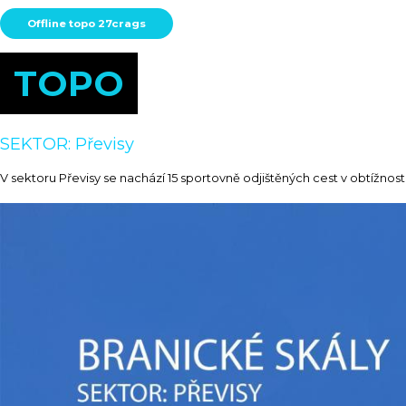
Offline topo 27crags
TOPO
SEKTOR: Převisy
V sektoru Převisy se nachází 15 sportovně odjištěných cest v obtížnos