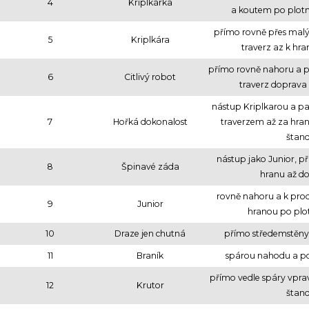
4
Kriplkárka
a koutem po plotn
přímo rovně přes malý
5
Kriplkára
traverz az k hr
přímo rovně nahoru a p
6
Citlivý robot
traverz doprava
nástup Kriplkarou a p
7
Hořká dokonalost
traverzem až za hra
štan
nástup jako Junior, p
8
Špinavé záda
hranu až d
rovně nahoru a k prod
9
Junior
hranou po plo
10
Draze jen chutná
přímo středemstěny
11
Braník
spárou nahodu a p
přímo vedle spáry vpra
12
Krutor
štan