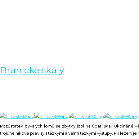
Branické skály
Pozůstatek bývalých lomů se zbytky štol na úpatí skal. Ukolněné v
trojúhelníkové převisy s těžkými a velmi těžkými výstupy. Při lezení je