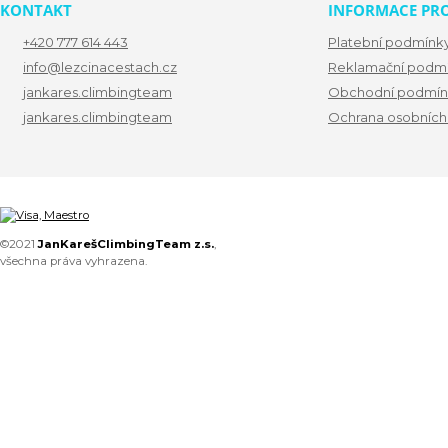
KONTAKT
INFORMACE PRO
+420 777 614 443
Platební podmínk
info@lezcinacestach.cz
Reklamační podm
jankares.climbingteam
Obchodní podmín
jankares.climbingteam
Ochrana osobních
©2021
JanKarešClimbingTeam z.s.
,
všechna práva vyhrazena.