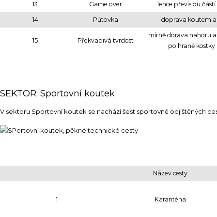
13
Game over
lehce převislou část
14
Půtovka
doprava koutem a
mírně dorava nahoru až
15
Překvapivá tvrdost
po hraně kostky
SEKTOR: Sportovní koutek
V sektoru Sportovní koutek se nachází šest sportovně odjištěných ces
Název cesty
1
Karanténa