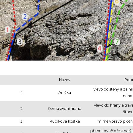
Název
Popi
vlevo do stěny a za h
1
Anička
naho
vlevo do hrany a trav
2
Komu zvoní hrana
štan
3
Rubikova kostka
mírně vpravo plotn
přímo rovně přes malý 