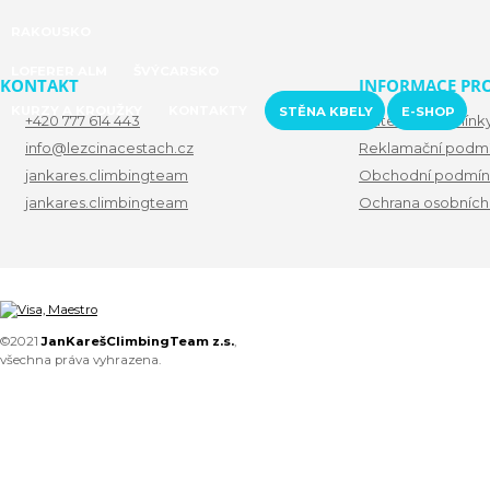
RAKOUSKO
LOFERER ALM
ŠVÝCARSKO
KONTAKT
INFORMACE PRO
KURZY A KROUŽKY
KONTAKTY
STĚNA KBELY
E-SHOP
+420 777 614 443
Platební podmínk
info@lezcinacestach.cz
Reklamační podm
jankares.climbingteam
Obchodní podmín
jankares.climbingteam
Ochrana osobních
©2021
JanKarešClimbingTeam z.s.
,
všechna práva vyhrazena.