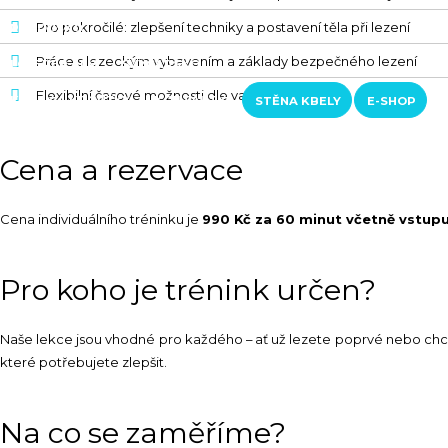
Pro pokročilé: zlepšení techniky a postavení těla při lezení
RAKOUSKO
Práce s lezeckým vybavením a základy bezpečného lezení
LOFERER ALM
ŠVÝCARSKO
Flexibilní časové možnosti dle vašich potřeb
KURZY A KROUŽKY
KONTAKTY
STĚNA KBELY
E-SHOP
Cena a rezervace
Cena individuálního tréninku je
990 Kč za 60 minut včetně vstup
Pro koho je trénink určen?
Naše lekce jsou vhodné pro každého – ať už lezete poprvé nebo chcet
které potřebujete zlepšit.
Na co se zaměříme?