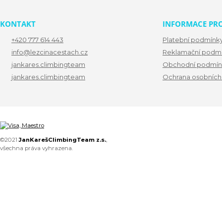
KONTAKT
INFORMACE PRO
+420 777 614 443
Platební podmínk
info@lezcinacestach.cz
Reklamační podm
jankares.climbingteam
Obchodní podmín
jankares.climbingteam
Ochrana osobních
©2021
JanKarešClimbingTeam z.s.
,
všechna práva vyhrazena.