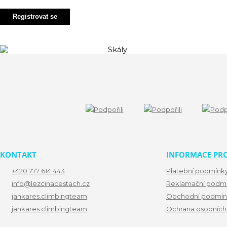
Registrovat se
KONTAKT
INFORMACE PRO
+420 777 614 443
Platební podmínk
info@lezcinacestach.cz
Reklamační podm
jankares.climbingteam
Obchodní podmín
jankares.climbingteam
Ochrana osobních