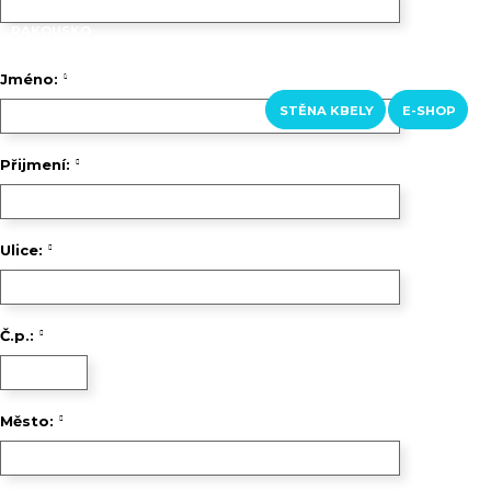
RAKOUSKO
LOFERER ALM
ŠVÝCARSKO
Jméno:
KURZY A KROUŽKY
KONTAKTY
STĚNA KBELY
E-SHOP
Přijmení:
Ulice:
Č.p.:
Město: