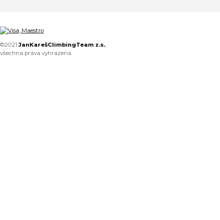
©2021
JanKarešClimbingTeam z.s.
,
všechna práva vyhrazena.