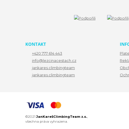
KONTAKT
INF
+420 777 614 443
Plat
info@lezcinacestach.cz
Rekl
jankares.climbingteam
Obch
jankares.climbingteam
Ochr
©2021
JanKarešClimbingTeam z.s.
,
všechna práva vyhrazena.