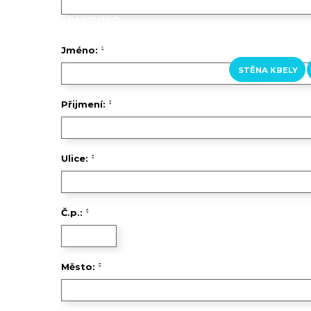
RAKOUSKO
LOFERER ALM
ŠVÝCARSKO
Jméno:
KURZY A KROUŽKY
KONTAKTY
STĚNA KBELY
Přijmení:
Ulice:
Č.p.:
Město: