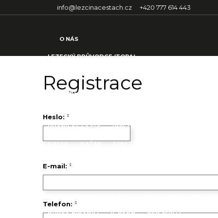
info@lezcinacestach.cz
+420 777 614 443
O NÁS
LEZECKÝ PRŮVODCE (TOPA)
LEZECKÁ OBLAST DAVLE
Registrace
ČESKÁ REPUBLIKA
TETÍNSKÉ SKÁLY
Heslo:
BRANICKÉ SKÁLY
PŘÍSTUP K LEZECKÉ OBLASTI A 
DAVLE
KAČÁK
LOM RÁBÍ
PROSEČNICE
BE
SARDINIE
E-mail:
PLANU 'E MURTA
ÁDR CAVE
MONTE ORO
PED
PEDRA LONGA - PUNTA SU MULONE - SA COSTA ‘E S’AI
Telefon:
PUNTA GIRADILI
IL CAPO
RED CHILLI