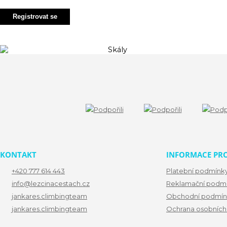
Registrovat se
KONTAKT
INFORMACE PRO
+420 777 614 443
Platební podmínk
info@lezcinacestach.cz
Reklamační podm
jankares.climbingteam
Obchodní podmín
jankares.climbingteam
Ochrana osobních