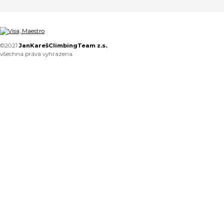
©2021
JanKarešClimbingTeam z.s.
,
všechna práva vyhrazena.