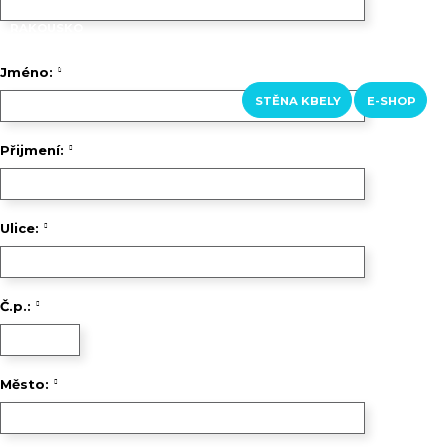
RAKOUSKO
LOFERER ALM
ŠVÝCARSKO
Jméno:
KURZY A KROUŽKY
KONTAKTY
STĚNA KBELY
E-SHOP
Přijmení:
Ulice:
Č.p.:
Město: