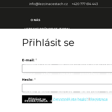
info@lezcinacestach.cz
+420 777 614 443
O NÁS
LEZECKÝ PRŮVODCE (TOPA)
LEZECKÁ OBLAST DAVLE
Přihlásit se
ČESKÁ REPUBLIKA
TETÍNSKÉ SKÁLY
E-mail:
BRANICKÉ SKÁLY
PŘÍSTUP K LEZECKÉ OBLASTI A 
DAVLE
KAČÁK
LOM RÁBÍ
PROSEČNICE
BE
Heslo:
SARDINIE
PLANU 'E MURTA
ÁDR CAVE
MONTE ORO
PED
Zapomněli jste heslo?
|
Registrace
Přihlásit se
PEDRA LONGA - PUNTA SU MULONE - SA COSTA ‘E S’AI
PUNTA GIRADILI
IL CAPO
RED CHILLI