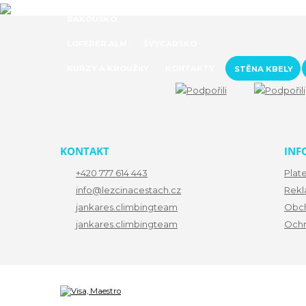
RAKOUSKO
LOFERER ALM
ŠVÝCARSKO
KURZY A KROUŽKY
KONTAKTY
STĚNA KBELY
KONTAKT
INF
+420 777 614 443
Plat
info@lezcinacestach.cz
Rekl
jankares.climbingteam
Obch
jankares.climbingteam
Ochr