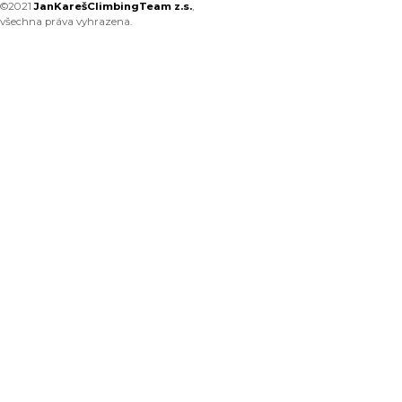
©2021
JanKarešClimbingTeam z.s.
,
všechna práva vyhrazena.