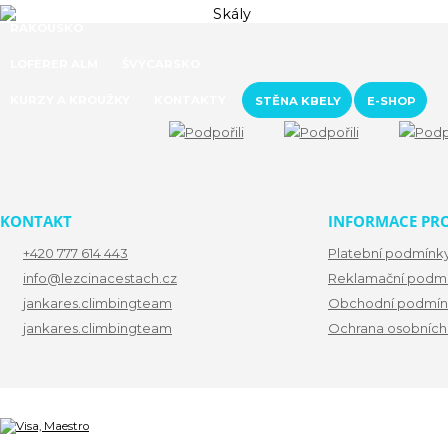
RAKOUSKO
LOFERER ALM
ŠVÝCARSKO
KURZY A KROUŽKY
KONTAKTY
STĚNA KBELY
E-SHOP
KONTAKT
INFORMACE PRO
+420 777 614 443
Platební podmínk
info@lezcinacestach.cz
Reklamační podm
jankares.climbingteam
Obchodní podmín
jankares.climbingteam
Ochrana osobních