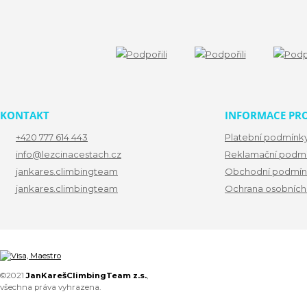
KONTAKT
INFORMACE PRO
+420 777 614 443
Platební podmínk
info@lezcinacestach.cz
Reklamační podm
jankares.climbingteam
Obchodní podmín
jankares.climbingteam
Ochrana osobních
©2021
JanKarešClimbingTeam z.s.
,
všechna práva vyhrazena.