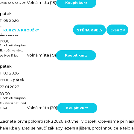
Volná místa (18)
Koupit kurz
věku od 6 do 8 let
RAKOUSKO
pátek
LOFERER ALM
ŠVÝCARSKO
11.09.2026
15:30
- pátek
KONTAKTY
KURZY A KROUŽKY
STĚNA KBELY
E-SHOP
22.01.2027
17:00
1. pololetí skupina
B. - děti ve věku
Volná místa (19)
Koupit kurz
od 9 do 11 let
pátek
11.09.2026
17:00
- pátek
22.01.2027
18:30
1. pololetí skupina
C - starší děti nad
Volná místa (20)
Koupit kurz
11 let
Začněte první pololetí roku 2026 aktivně i v pátek. Otevíráme přihlá
hale Kbely. Děti se naučí základy lezení a jištění, protáhnou celé tě