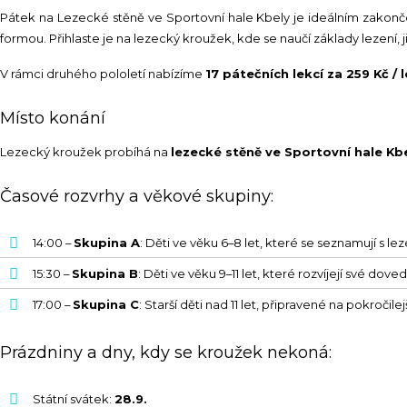
Pátek na Lezecké stěně ve Sportovní hale Kbely je ideálním zakončen
formou. Přihlaste je na lezecký kroužek, kde se naučí základy lezení, jiš
V rámci druhého pololetí nabízíme
17 pátečních lekcí za 259 Kč /
Místo konání
Lezecký kroužek probíhá na
lezecké stěně ve Sportovní hale Kb
Časové rozvrhy a věkové skupiny:
14:00 –
Skupina A
: Děti ve věku 6–8 let, které se seznamují s le
15:30 –
Skupina B
: Děti ve věku 9–11 let, které rozvíjejí své doved
17:00 –
Skupina C
: Starší děti nad 11 let, připravené na pokročilej
Prázdniny a dny, kdy se kroužek nekoná:
Státní svátek:
28.9.