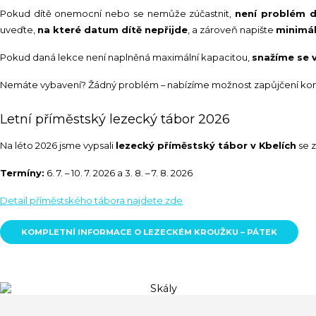
Pokud dítě onemocní nebo se nemůže zúčastnit,
není problém d
uveďte,
na které datum dítě nepřijde
, a zároveň napište
minimá
Pokud daná lekce není naplněná maximální kapacitou,
snažíme se v
Nemáte vybavení? Žádný problém – nabízíme možnost zapůjčení komp
Letní příměstský lezecký tábor 2026
Na léto 2026 jsme vypsali
lezecký příměstský tábor v Kbelích
se z
Termíny:
6. 7. – 10. 7. 2026 a 3. 8. – 7. 8. 2026
Detail příměstského tábora najdete zde
KOMPLETNÍ INFORMACE O LEZECKÉM KROUŽKU – PÁTEK