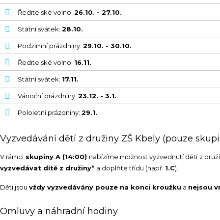
Ředitelské volno:
26.10. - 27.10.
Státní svátek:
28.10.
Podzimní prázdniny:
29.10. - 30.10.
Ředitelské volno:
16.11.
Státní svátek:
17.11.
Vánoční prázdniny:
23.12. - 3.1.
Pololetní prázdniny:
29.1.
Vyzvedávání dětí z družiny ZŠ Kbely (pouze skupi
V rámci
skupiny A (14:00)
nabízíme možnost vyzvednutí dětí z druži
vyzvedávat dítě z družiny“
a doplňte třídu (např.
1.C
).
Děti jsou
vždy vyzvedávány pouze na konci kroužku
a
nejsou v
Omluvy a náhradní hodiny