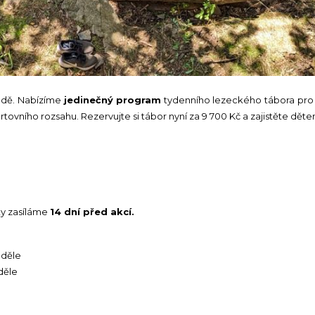
odě. Nabízíme
jedinečný program
tydenního lezeckého tábora pro d
vního rozsahu. Rezervujte si tábor nyní za 9 700 Kč a zajistěte dět
y zasíláme
14 dní před akcí.
neděle
děle