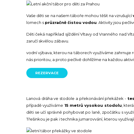
Vaše děti se na našem táboře mohou těšit na vzrušující
lomech s
průzračně čistou vodou
. Aktivity jsou peč
Děti čeká například sjíždění Vltavy od Vranného nad V
zaručí skvělou zábavu.
vodní výbava, kterou na táborech využíváme zahrnuje r
nás prioritou, a proto pečlivě dohlížíme na každou akti
REZERVACE
Lanová dráha ve stodole a překonávání překážek -
te
případě využíváme
15 metrů vysokou stodolu
, kter
děti se učí správně pohybovat po laně, zpočátku s využi
Třešinkou je pak i technika jumarovvání, kterou využívají