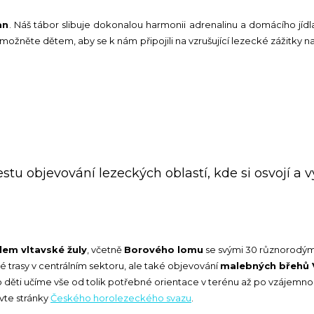
an
. Náš tábor slibuje dokonalou harmonii adrenalinu a domácího jíd
Umožněte dětem, aby se k nám připojili na vzrušující lezecké zážitky 
cestu objevování lezeckých oblastí, kde si osvojí a 
lem vltavské žuly
, včetně
Borového lomu
se svými 30 různorodými 
ké trasy v centrálním sektoru, ale také objevování
malebných břehů 
to děti učíme vše od tolik potřebné orientace v terénu až po vzájem
vte stránky
Českého horolezeckého svazu
.