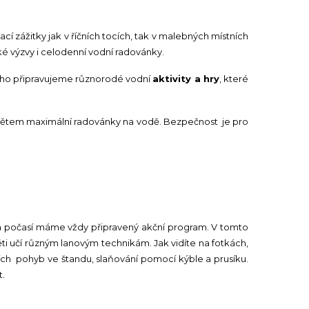
 zážitky jak v říčních tocích, tak v malebných místních
ké výzvy i celodenní vodní radovánky.
 toho připravujeme různorodé vodní
aktivity a hry
, které
ětem maximální radovánky na vodě. Bezpečnost je pro
a počasí máme vždy připravený akční program. V tomto
ti učí různým lanovým technikám. Jak vidíte na fotkách,
vních pohyb ve štandu, slaňování pomocí kýble a prusíku.
t.