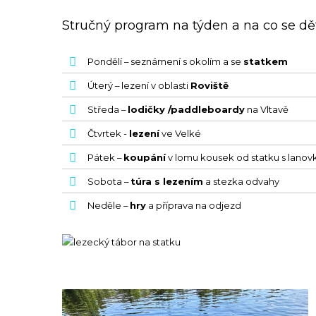
Stručný program na týden a na co se dět
Pondělí – seznámení s okolím a se
statkem
Úterý – lezení v oblasti
Roviště
Středa –
lodičky /paddleboardy
na Vltavě
Čtvrtek -
lezení
ve Velké
Pátek –
koupání
v lomu kousek od statku s lanov
Sobota –
túra s lezením
a stezka odvahy
Neděle –
hry
a příprava na odjezd