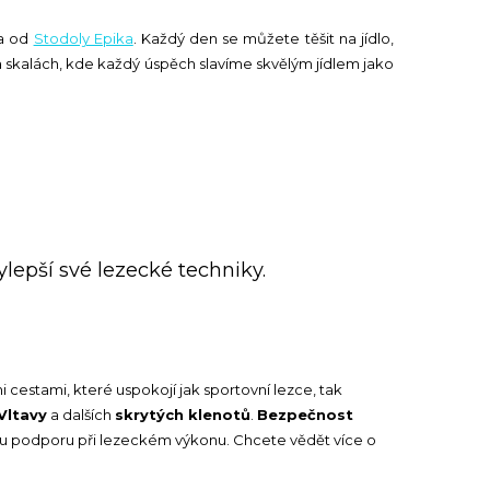
la od
Stodoly Epika
. Každý den se můžete těšit na jídlo,
na skalách, kde každý úspěch slavíme skvělým jídlem jako
vylepší své lezecké techniky.
cestami, které uspokojí jak sportovní lezce, tak
Vltavy
a dalších
skrytých klenotů
.
Bezpečnost
nou podporu při lezeckém výkonu. Chcete vědět více o