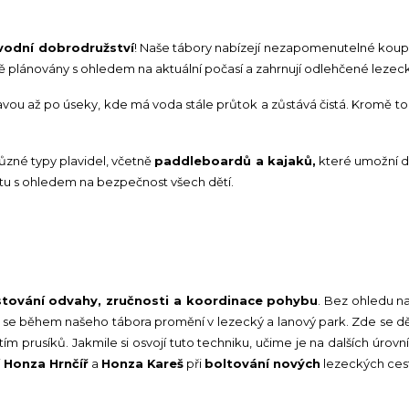
vodní dobrodružství
! Naše tábory nabízejí nezapomenutelné koupací
livě plánovány s ohledem na aktuální počasí a zahrnují odlehčené lezec
ltavou až po úseky, kde má voda stále průtok a zůstává čistá. Kromě
ůzné typy plavidel, včetně
paddleboardů a kajaků,
které umožní d
vitu s ohledem na bezpečnost všech dětí.
stování odvahy, zručnosti a koordinace pohybu
. Bez ohledu n
á se během našeho tábora promění v lezecký a lanový park. Zde se dě
tím prusíků. Jakmile si osvojí tuto techniku, učime je na dalších úro
Honza Hrnčíř
a
Honza Kareš
při
boltování nových
lezeckých ces