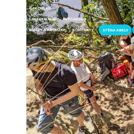
RAKOUSKO
LOFERER ALM
ŠVÝCARSKO
KURZY A KROUŽKY
KONTAKTY
STĚNA KBELY