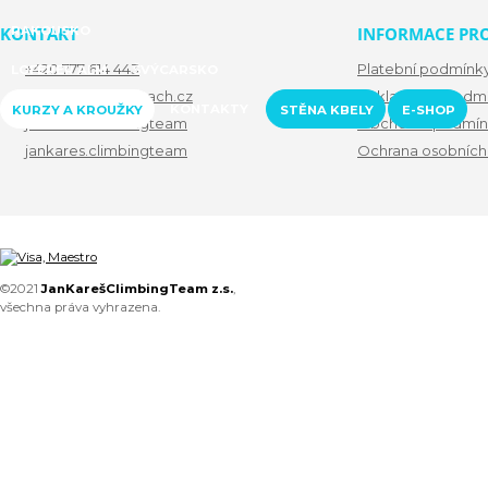
KONTAKT
RAKOUSKO
INFORMACE PRO
+420 777 614 443
Platební podmínk
LOFERER ALM
ŠVÝCARSKO
info@lezcinacestach.cz
Reklamační podm
KONTAKTY
KURZY A KROUŽKY
STĚNA KBELY
E-SHOP
jankares.climbingteam
Obchodní podmín
jankares.climbingteam
Ochrana osobních
©2021
JanKarešClimbingTeam z.s.
,
všechna práva vyhrazena.