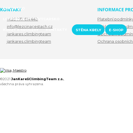
RAKOUSKO
KONTAKT
INFORMACE PRO
+420 777 614 443
Platební podmínk
LOFERER ALM
ŠVÝCARSKO
info@lezcinacestach.cz
Reklamační podm
KURZY A KROUŽKY
KONTAKTY
STĚNA KBELY
E-SHOP
jankares.climbingteam
Obchodní podmín
jankares.climbingteam
Ochrana osobních
©2021
JanKarešClimbingTeam z.s.
,
všechna práva vyhrazena.