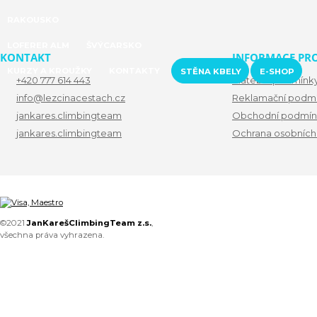
RAKOUSKO
LOFERER ALM
ŠVÝCARSKO
KONTAKT
INFORMACE PRO
KURZY A KROUŽKY
KONTAKTY
STĚNA KBELY
E-SHOP
+420 777 614 443
Platební podmínk
info@lezcinacestach.cz
Reklamační podm
jankares.climbingteam
Obchodní podmín
jankares.climbingteam
Ochrana osobních
©2021
JanKarešClimbingTeam z.s.
,
všechna práva vyhrazena.