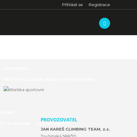
Přihlásit se
Registrace
LOM KOBYLA
PŘÍSTUP K LEZECKÉ OBLASTI A PROVOZNÍ ŘÁD
COLOMBI
PROVOZOVATEL
TE SU MULONE
CENIGA GIRADILI
JAN KAREŠ CLIMBING TEAM, z.s.
Toužimská 588/70