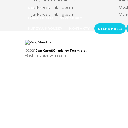
info@lezcinacestach.cz
Rekl
jankares.climbingteam
Obch
RAKOUSKO
jankares.climbingteam
Ochr
LOFERER ALM
ŠVÝCARSKO
KURZY A KROUŽKY
KONTAKTY
STĚNA KBELY
©2021
JanKarešClimbingTeam z.s.
,
všechna práva vyhrazena.