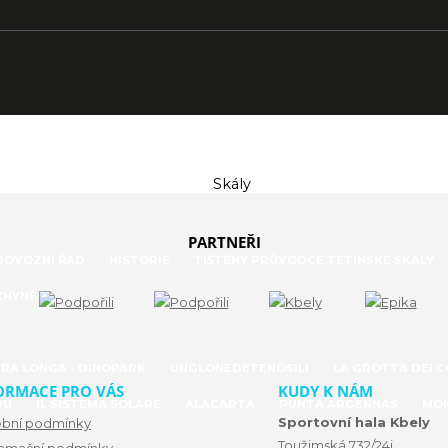
PARTNEŘI
PROVOZNÍ ŘÁD
HISTORIE
TIŠTĚNÝ PRŮVODCE TETÍNSKÉ SKÁLY
CHYNĚ
RA LONGA - DINOPARK
UNGLONEDETENÒSILI
LA GROTTA DEI 
ORMACE PRO VÁS
KUDY K NÁM
DU
IL SISTEMA SOLARE
ALACARTA
PUNTA ARGENNAS
MON
Sportovní hala Kbely
ební podmínky
Toužimská 732/24i,