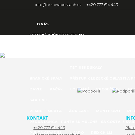
info@lezcinacestach.cz
+420 777 614 443
O NÁS
LEZECKÝ PRŮVODCE (TOPA)
LEZECKÁ OBLAST DAVLE
ČESKÁ REPUBLIKA
TETÍNSKÉ SKÁLY
BRANICKÉ SKÁLY
PŘÍSTUP K LEZECKÉ OBLASTI A 
DAVLE
KAČÁK
LOM RÁBÍ
PROSEČNICE
BE
SARDINIE
PLANU 'E MURTA
ÁDR CAVE
MONTE ORO
PED
KONTAKT
INF
PEDRA LONGA - PUNTA SU MULONE - SA COSTA ‘E S’AI
+420 777 614 443
Plat
PUNTA GIRADILI
IL CAPO
RED CHILLI